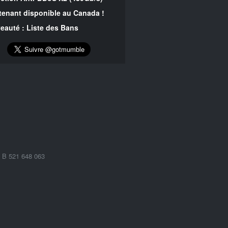
tenant disponible au Canada !
eauté : Liste des Bans
 B 521 648 063