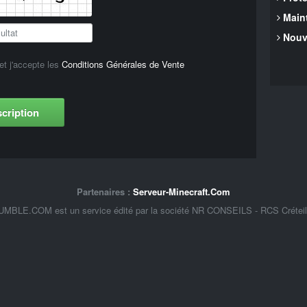
Main
Nouv
 et j'accepte les
Conditions Générales de Vente
scription
Partenaires :
Serveur-Minecraft.Com
BLE.COM est un service édité par la société NR CONSEILS - RCS Créteil