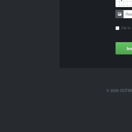
J'ai lu
In
© 2026 GOTMUM