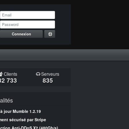
Connexion
Clients
Serveurs
32 733
835
alités
 à jour Mumble 1.2.19
ent sécurisé par Stripe
ection Anti-DDoS X2 (480Gb/s)